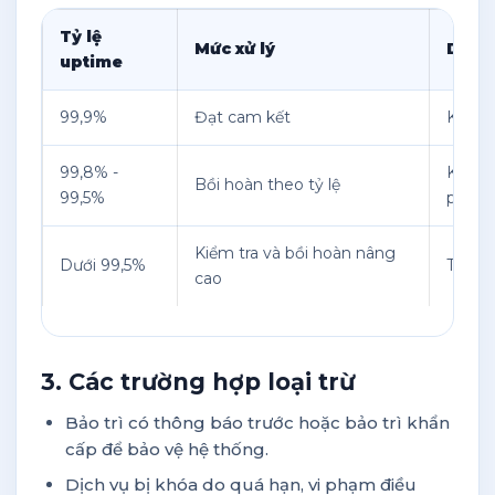
Tỷ lệ
Mức xử lý
Down
uptime
99,9%
Đạt cam kết
Khoản
99,8% -
Khoảng
Bồi hoàn theo tỷ lệ
99,5%
phút
Kiểm tra và bồi hoàn nâng
Dưới 99,5%
Tùy m
cao
3. Các trường hợp loại trừ
Bảo trì có thông báo trước hoặc bảo trì khẩn
cấp để bảo vệ hệ thống.
Dịch vụ bị khóa do quá hạn, vi phạm điều