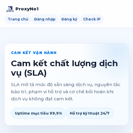
ProxyNo1
Trang chủ
Đăng nhập
Đăng ký
Check IP
CAM KẾT VẬN HÀNH
Cam kết chất lượng dịch
vụ (SLA)
SLA mô tả mức độ sẵn sàng dịch vụ, nguyên tắc
bảo trì, phạm vi hỗ trợ và cơ chế bồi hoàn khi
dịch vụ không đạt cam kết.
Uptime mục tiêu 99,9%
Hỗ trợ kỹ thuật 24/7