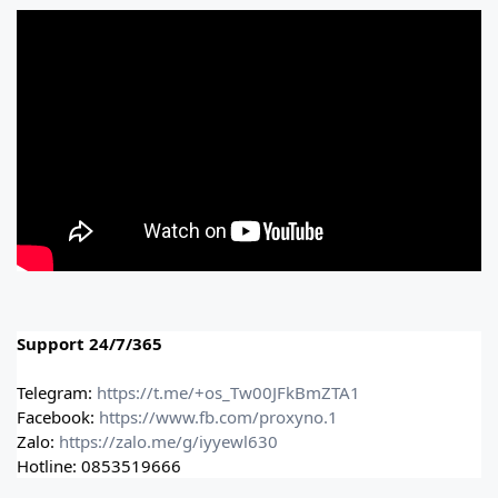
Support 24/7/365
Telegram:
https://t.me/+os_Tw00JFkBmZTA1
Facebook:
https://www.fb.com/proxyno.1
Zalo:
https://zalo.me/g/iyyewl630
Hotline: 0853519666