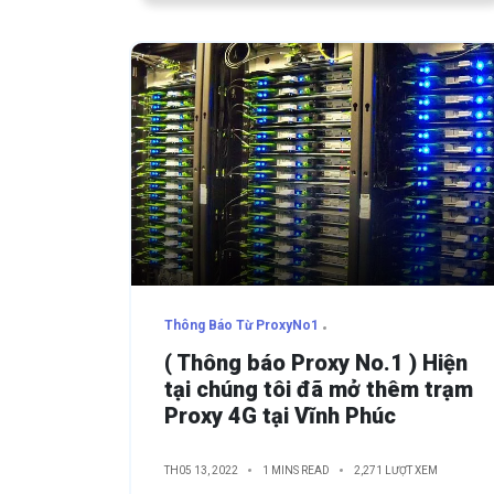
Thông Báo Từ ProxyNo1
( Thông báo Proxy No.1 ) Hiện
tại chúng tôi đã mở thêm trạm
Proxy 4G tại Vĩnh Phúc
TH05 13, 2022
1 MINS READ
2,271 LƯỢT XEM