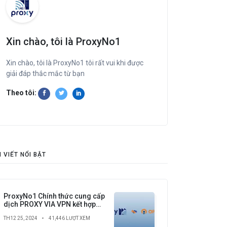
Xin chào, tôi là ProxyNo1
Xin chào, tôi là ProxyNo1 tôi rất vui khi được
giải đáp thắc mắc từ bạn
Theo tôi:
I VIẾT NỔI BẬT
ProxyNo1 Chính thức cung cấp
dịch PROXY VIA VPN kết hợp
với OPEN VPN lần đầu tiên có
TH12 25, 2024
41,446 LƯỢT XEM
tại Việt Nam