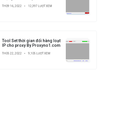
Proxy cho LDPlayer
TH09 16, 2022
12,397 LƯỢT XEM
Tool Set thời gian đổi hàng loạt
IP cho proxy By Proxyno1.com
TH05 22, 2022
9,105 LƯỢT XEM