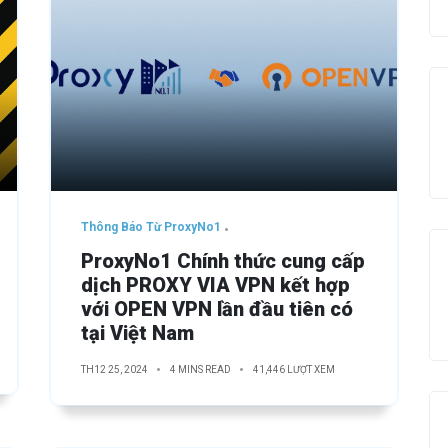
Thông Báo Từ ProxyNo1
ProxyNo1 Chính thức cung cấp
dịch PROXY VIA VPN kết hợp
với OPEN VPN lần đầu tiên có
tại Việt Nam
TH12 25, 2024
4 MINS READ
41,446 LƯỢT XEM