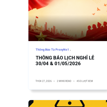
Thông Báo Từ ProxyNo1
THÔNG BÁO LỊCH NGHỈ LỄ
30/04 & 01/05/2026
TH04 27, 2026
2 MINS READ
450 LƯỢT XEM