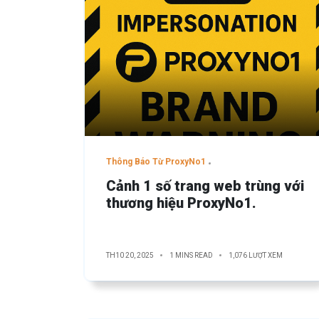
Thông Báo Từ ProxyNo1
Cảnh 1 số trang web trùng với
thương hiệu ProxyNo1.
TH10 20, 2025
1 MINS READ
1,076 LƯỢT XEM