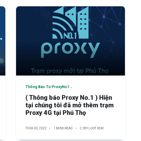
Thông Báo Từ ProxyNo1
( Thông báo Proxy No.1 ) Hiện
tại chúng tôi đã mở thêm trạm
Proxy 4G tại Phú Thọ
TH06 03, 2022
1 MINS READ
2,189 LƯỢT XEM