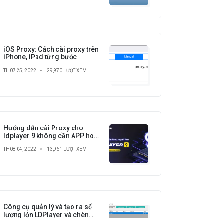
iOS Proxy: Cách cài proxy trên
iPhone, iPad từng bước
TH07 25, 2022
29,970 LƯỢT XEM
Hướng dẫn cài Proxy cho
ldplayer 9 không cần APP hoặc
root tại Proxy No.1
TH08 04, 2022
13,961 LƯỢT XEM
Công cụ quản lý và tạo ra số
lượng lớn LDPlayer và chèn