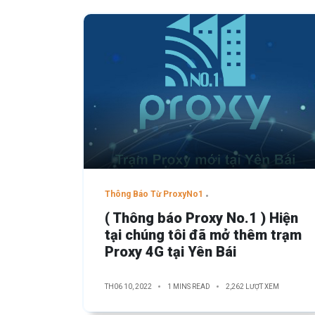
Thông Báo Từ ProxyNo1
( Thông báo Proxy No.1 ) Hiện
tại chúng tôi đã mở thêm trạm
Proxy 4G tại Yên Bái
TH06 10, 2022
1 MINS READ
2,262 LƯỢT XEM