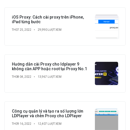
iOS Proxy: Cách cài proxy trên iPhone,
iPad từng bước
TH07 25, 2022
29,990 LƯỢT XEM
Hướng dẫn cài Proxy cho ldplayer 9
không cần APP hoặc root tại Proxy No.1
TH08 04, 2022
13,967 LƯỢT XEM
Công cụ quản lý và tạo ra số lượng lớn
LDPlayer và chèn Proxy cho LDPlayer
TH09 16, 2022
12,407 LƯỢT XEM