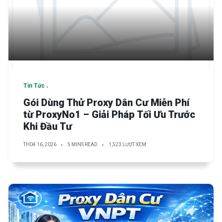
Tin Tức
Gói Dùng Thử Proxy Dân Cư Miễn Phí
từ ProxyNo1 – Giải Pháp Tối Ưu Trước
Khi Đầu Tư
TH04 16, 2026
5 MINS READ
1,523 LƯỢT XEM