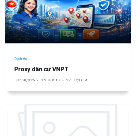
Dịch Vụ
Proxy dân cư VNPT
TH01 28, 2026
3 MINS READ
951 LƯỢT XEM