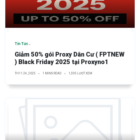
Tin Tức
Giảm 50% gói Proxy Dân Cư ( FPTNEW
) Black Friday 2025 tại Proxyno1
TH11 24, 2025
1 MINS READ
1,595 LƯỢT XEM