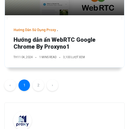
Hướng Dẫn Sử Dụng Proxy
Hướng dẫn ẩn WebRTC Google
Chrome By Proxyno1
TH11 04, 2024
1 MINS READ
3,100 LƯỢT XEM
‹
1
2
›