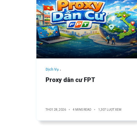
Dịch Vụ
Proxy dân cư FPT
TH01 28, 2026
4 MINS READ
1,307 LƯỢT XEM