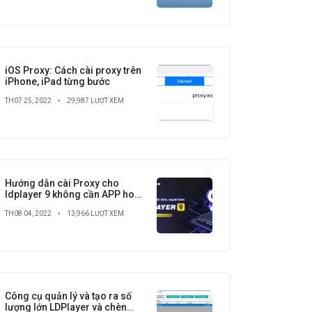
iOS Proxy: Cách cài proxy trên
iPhone, iPad từng bước
TH07 25, 2022
29,987 LƯỢT XEM
Hướng dẫn cài Proxy cho
ldplayer 9 không cần APP hoặc
root tại Proxy No.1
TH08 04, 2022
13,966 LƯỢT XEM
Công cụ quản lý và tạo ra số
lượng lớn LDPlayer và chèn