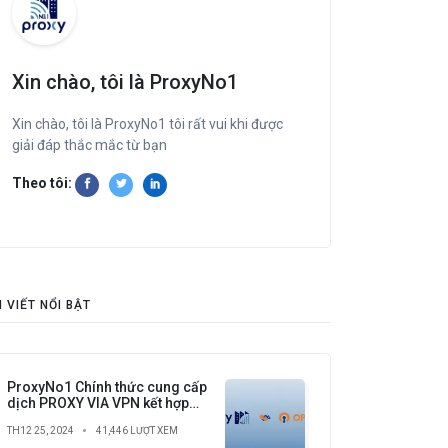
Xin chào, tôi là ProxyNo1
Xin chào, tôi là ProxyNo1 tôi rất vui khi được
giải đáp thắc mắc từ bạn
Theo tôi:
I VIẾT NỔI BẬT
ProxyNo1 Chính thức cung cấp
dịch PROXY VIA VPN kết hợp
với OPEN VPN lần đầu tiên có
TH12 25, 2024
41,446 LƯỢT XEM
tại Việt Nam