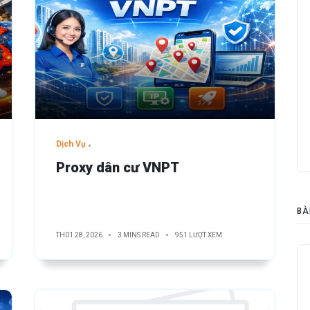
Dịch Vụ
Proxy dân cư VNPT
BÀ
TH01 28, 2026
3 MINS READ
951 LƯỢT XEM