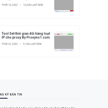
Proxy cho LDPlayer
TH09 16, 2022
12,406 LƯỢT XEM
Tool Set thời gian đổi hàng loạt
IP cho proxy By Proxyno1.com
TH05 22, 2022
9,106 LƯỢT XEM
NG KÝ BẢN TIN