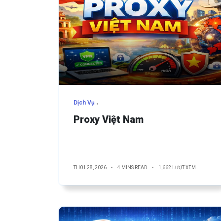
Dịch Vụ
Proxy Việt Nam
TH01 28, 2026
4 MINS READ
1,662 LƯỢT XEM