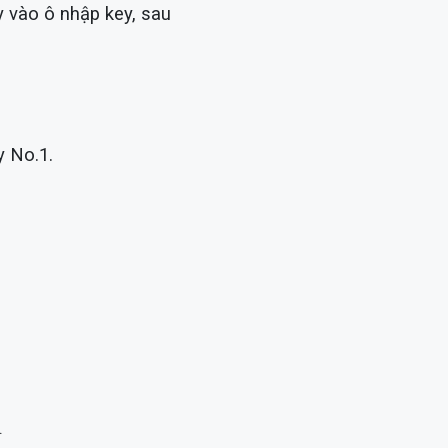
 vào ô nhập key, sau
y No.1.
.