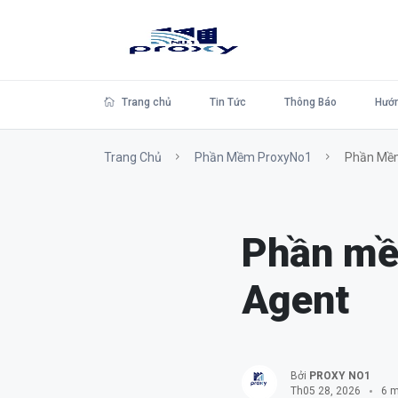
Trang chủ
Tin Tức
Thông Báo
Hướn
Trang Chủ
Phần Mềm ProxyNo1
Phần Mềm 
Phần mề
Agent
Bởi
PROXY NO1
Th05 28, 2026
6 m