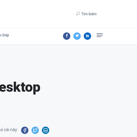
Tìm kiếm
i Đáp
esktop
ẻ cái này: