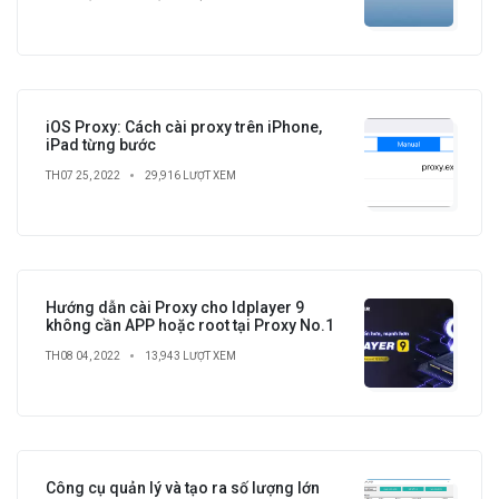
iOS Proxy: Cách cài proxy trên iPhone,
iPad từng bước
TH07 25, 2022
29,916 LƯỢT XEM
Hướng dẫn cài Proxy cho ldplayer 9
không cần APP hoặc root tại Proxy No.1
TH08 04, 2022
13,943 LƯỢT XEM
Công cụ quản lý và tạo ra số lượng lớn