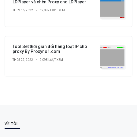
LDPlayer và chèn Proxy cho LDPlayer
TH09 16, 2022
12,392 LƯỢT XEM
Tool Set thời gian đổi hàng loạt IP cho
proxy By Proxyno1.com
TH05 22, 2022
9,095 LƯỢT XEM
VỀ TÔI