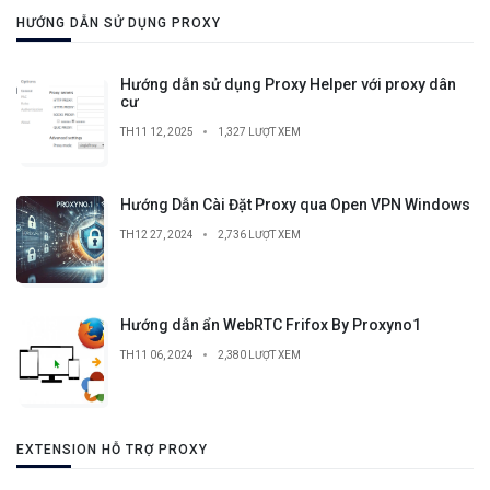
HƯỚNG DẪN SỬ DỤNG PROXY
Hướng dẫn sử dụng Proxy Helper với proxy dân
cư
TH11 12, 2025
1,327 LƯỢT XEM
Hướng Dẫn Cài Đặt Proxy qua Open VPN Windows
TH12 27, 2024
2,736 LƯỢT XEM
Hướng dẫn ẩn WebRTC Frifox By Proxyno1
TH11 06, 2024
2,380 LƯỢT XEM
EXTENSION HỖ TRỢ PROXY