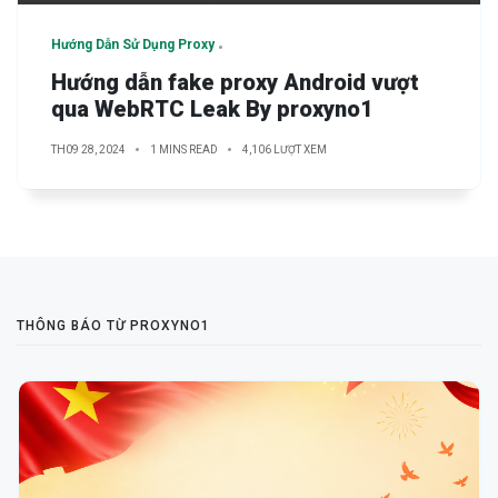
Hướng Dẫn Sử Dụng Proxy
Hướng dẫn fake proxy Android vượt
qua WebRTC Leak By proxyno1
TH09 28, 2024
1 MINS READ
4,106 LƯỢT XEM
THÔNG BÁO TỪ PROXYNO1