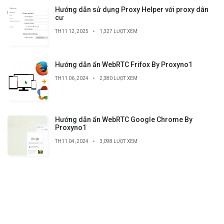
Hướng dẫn sử dụng Proxy Helper với proxy dân
cư
TH11 12, 2025
1,327 LƯỢT XEM
Hướng dẫn ẩn WebRTC Frifox By Proxyno1
TH11 06, 2024
2,380 LƯỢT XEM
Hướng dẫn ẩn WebRTC Google Chrome By
Proxyno1
TH11 04, 2024
3,098 LƯỢT XEM