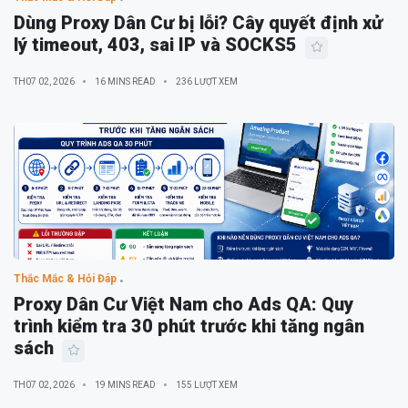
Dùng Proxy Dân Cư bị lỗi? Cây quyết định xử
lý timeout, 403, sai IP và SOCKS5
TH07 02, 2026
16 MINS READ
236 LƯỢT XEM
Thắc Mắc & Hỏi Đáp
Proxy Dân Cư Việt Nam cho Ads QA: Quy
trình kiểm tra 30 phút trước khi tăng ngân
sách
TH07 02, 2026
19 MINS READ
155 LƯỢT XEM