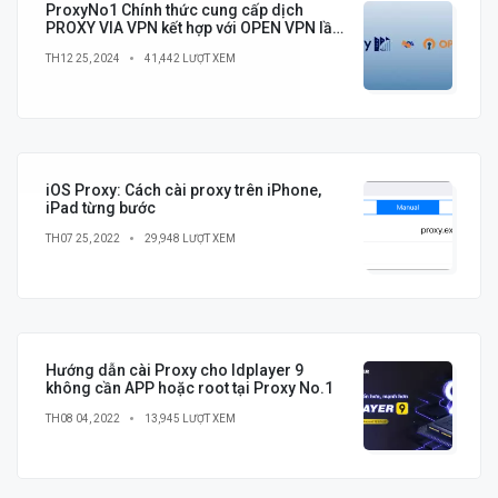
ProxyNo1 Chính thức cung cấp dịch
PROXY VIA VPN kết hợp với OPEN VPN lần
đầu tiên có tại Việt Nam
TH12 25, 2024
41,442 LƯỢT XEM
iOS Proxy: Cách cài proxy trên iPhone,
iPad từng bước
TH07 25, 2022
29,948 LƯỢT XEM
Hướng dẫn cài Proxy cho ldplayer 9
không cần APP hoặc root tại Proxy No.1
TH08 04, 2022
13,945 LƯỢT XEM